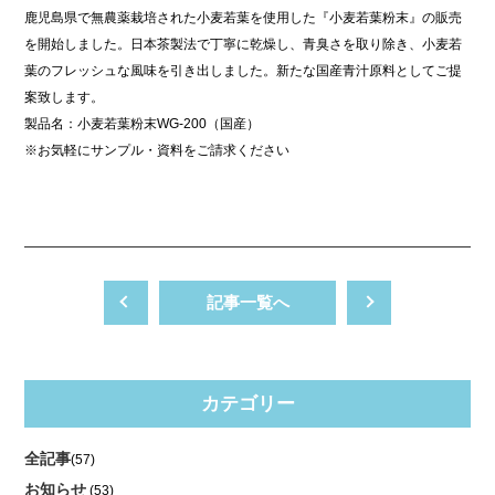
鹿児島県で無農薬栽培された小麦若葉を使用した『小麦若葉粉末』の販売
を開始しました。日本茶製法で丁寧に乾燥し、青臭さを取り除き、小麦若
葉のフレッシュな風味を引き出しました。新たな国産青汁原料としてご提
案致します。
製品名：小麦若葉粉末WG‐200（国産）
※お気軽にサンプル・資料をご請求ください
記事一覧へ
カテゴリー
全記事
(57)
お知らせ
(53)